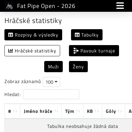
Fat Pipe Open - 2026
Hráčské statistiky
Rozpisy & výsledky
Tabulky
Hráčské statistiky
Pavouk turnaje
Muži
Ženy
Zobraz záznamů
100
Hledat:
#
Jméno hráče
Tým
KB
Góly
A
Tabulka neobsahuje žádná data